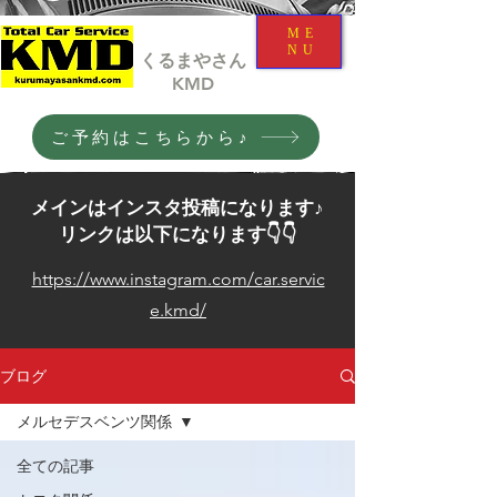
ME
NU
くるまやさん
​KMD
ご予約はこちらから♪
メインはインスタ投稿になります♪
​リンクは以下になります👇👇
https://www.instagram.com/car.s
ervic
e.kmd/
ブログ
メルセデスベンツ関係
全ての記事