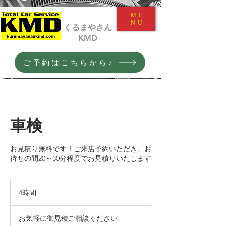
ME
NU
くるまやさん
​KMD
ご予約はこちらから♪
車検
お見積り無料です！ご来店予約いただき、お
待ちの間20～30分程度でお見積りいたします
4時間
4
時
お
間
気
お気軽に御見積ご相談ください
軽