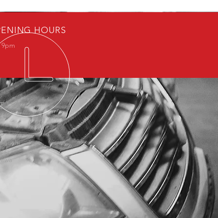
ENING HOURS
- 9pm
IT US
15
aguchi
si
gawa