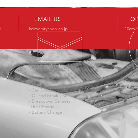
EMAIL US
OP
7
kaimdr@yahoo.co.jp
10am 
OUR SERVICES
VIS
- Mechanics
5-19-
- Car Checks
kawar
- Oil and Break Checks
ebina
- Breakdown Services
kana
-Tire Change
japan
- Battery Change