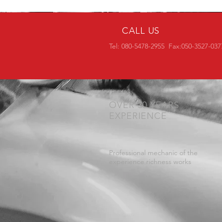
CALL US
Tel: 080-5478-2955 Fax:050-3527-037
OVER 30 YEARS
EXPERIENCE
Professional mechanic of the
experience richness works