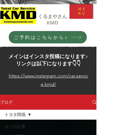
ME
NU
くるまやさん
​KMD
ご予約はこちらから♪
メインはインスタ投稿になります♪
​リンクは以下になります👇👇
https://www.instagram.com/car.s
ervic
e.kmd/
ブログ
トヨタ関係
全ての記事